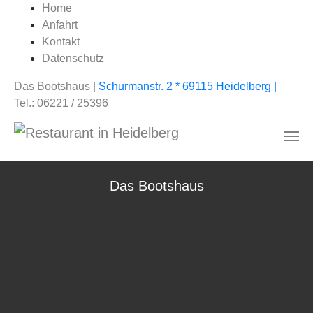
Home
Anfahrt
Kontakt
Zum Hauptinhalt springen
Datenschutz
Das Bootshaus |
Schurmanstr. 2 * 69115 Heidelberg |
Tel.: 06221 / 25396
Das Bootshaus